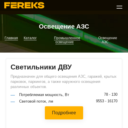
Освещение АЗС
Главная
Каталог
Промышленное
Освещение
освещение
АЗС
Светильники ДВУ
Предназначен для общего освещения АЗС, гаражей, крытых
парковок, паркингов, а также наружного освещения
различных объектов.
78 - 130
Потребляемая мощность, Вт
9553 - 16170
Световой поток, лм
Подробнее